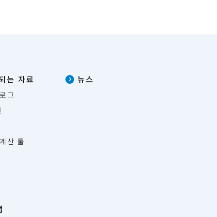
되는 자료
뉴스
탈로그
면
 계산 툴
맵